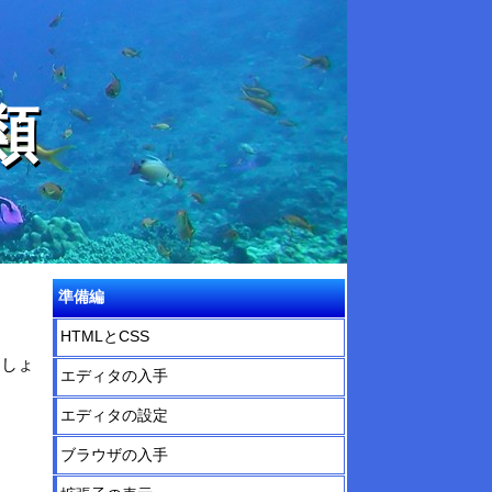
類
準備編
HTMLとCSS
ましょ
エディタの入手
エディタの設定
ブラウザの入手