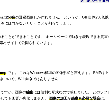
らは
256色
の透過画像しか作れません。 というか、GIF自体256色
真等には向かないということが判るでしょう。
作ることができることです。 ホームページで動きを表現できる貴重
の素材サイトで公開されています。
bmp
です。 これはWindows標準の画像形式と言えます。 BMPは
きいので、Web向きではありません。
いですが、画像の
編集
には便利な形式なので載せました。 どのソフ
保存しても画質が劣化しません。
画像の加工
が
幾度も必要な場合
は、 