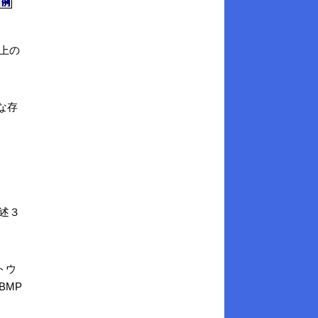
以上の
な存
上述３
トウ
BMP