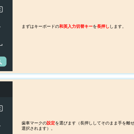
まずはキーボードの
和英入力切替キー
を
長押し
します。
歯車マークの
設定
を選びます（長押ししてそのまま手を離
選択されます）。