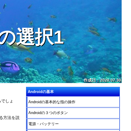
の選択1
作成日：2020.07.30
Androidの基本
るでしょ
Androidの基本的な指の操作
Androidの３つのボタン
える方法を説
電源・バッテリー