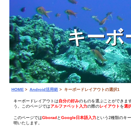
キーボ
HOME
Android活用術
キーボードレイアウトの選択1
キーボードレイアウトは
自分の好み
のものを選ぶことができま
う。このページでは
アルファベット入力
の際の
レイアウト
を
選
このページでは
Gborad
と
Google日本語入力
という2種類のキー
明いたします。