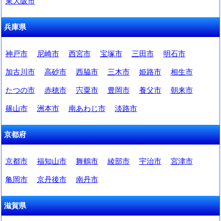
東大阪市
兵庫県
神戸市
尼崎市
西宮市
宝塚市
三田市
明石市
加古川市
高砂市
西脇市
三木市
姫路市
相生市
たつの市
赤穂市
宍粟市
豊岡市
養父市
朝来市
篠山市
洲本市
南あわじ市
淡路市
京都府
京都市
福知山市
舞鶴市
綾部市
宇治市
宮津市
亀岡市
京丹後市
南丹市
滋賀県