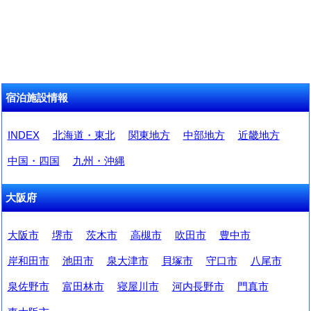
宿泊施設情報
INDEX
北海道・東北
関東地方
中部地方
近畿地方
中国・四国
九州・沖縄
大阪府
大阪市
堺市
茨木市
高槻市
吹田市
豊中市
岸和田市
池田市
泉大津市
貝塚市
守口市
八尾市
泉佐野市
富田林市
寝屋川市
河内長野市
門真市