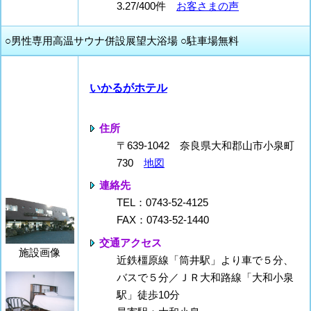
3.27/400件
お客さまの声
○男性専用高温サウナ併設展望大浴場 ○駐車場無料
いかるがホテル
住所
〒639-1042 奈良県大和郡山市小泉町
730
地図
連絡先
TEL：0743-52-4125
FAX：0743-52-1440
交通アクセス
施設画像
近鉄橿原線「筒井駅」より車で５分、
バスで５分／ＪＲ大和路線「大和小泉
駅」徒歩10分