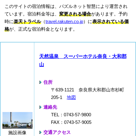
このサイトの宿泊情報は、パズルネット智慧により運営され
ています。宿泊料金等は、
変更される場合
があります。予約
時に
楽天トラベル
（
travel.rakuten.co.jp
）に
表示されている価
格
が、正式な宿泊料金となります。
天然温泉 スーパーホテル奈良・大和郡
山
住所
〒639-1121 奈良県大和郡山市杉町
205-1
地図
連絡先
TEL：0743-57-9800
FAX：0743-57-9005
交通アクセス
施設画像