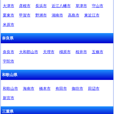
大津市
彦根市
長浜市
近江八幡市
草津市
守山市
栗東市
甲賀市
野洲市
湖南市
高島市
東近江市
米原市
奈良県
奈良市
大和郡山市
天理市
橿原市
桜井市
五條市
宇陀市
和歌山県
和歌山市
海南市
橋本市
有田市
御坊市
田辺市
新宮市
三重県