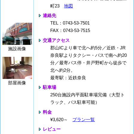
町23
地図
連絡先
TEL：0743-53-7501
FAX：0743-53-7515
交通アクセス
郡山ICより車で北へ約5分／近鉄・JR
施設画像
奈良駅よりタクシー・バスで南へ約20
分／最寄バス停・井戸野町から徒歩で
北へ約2分。
最寄駅：近鉄奈良
部屋画像
駐車場
250台施設内平面駐車場完備（大型ト
ラック、バス駐車可能）
料金
¥3,620～
プラン一覧
レビュー