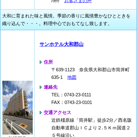
/5件
お客さまの声
大和に育まれた味と風情。季節の香りに風情豊かなひとときを
織り込んで・・・。料理中心でおもてなし致します。
サンホテル大和郡山
住所
〒639-1123 奈良県大和郡山市筒井町
635-1
地図
連絡先
TEL：0743-23-0111
FAX：0743-23-0101
交通アクセス
近鉄橿原線「筒井駅」徒歩2分／西名阪
自動車道郡山ＩＣより２.５Ｋｍ国道２
５号線沿い