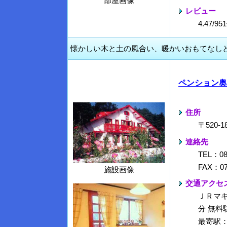
部屋画像
レビュー
4.47/
懐かしい木と土の風合い、暖かいおもてなし
ペンション奥
住所
〒520
連絡先
TEL：08
FAX：07
施設画像
交通アクセ
ＪＲマ
分 無料
最寄駅