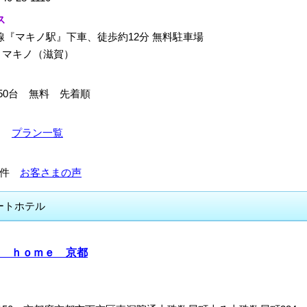
ス
線『マキノ駅』下車、徒歩約12分 無料駐車場
：マキノ（滋賀）
50台 無料 先着順
9～
プラン一覧
396件
お客さまの声
ートホテル
 ｈｏｍｅ 京都