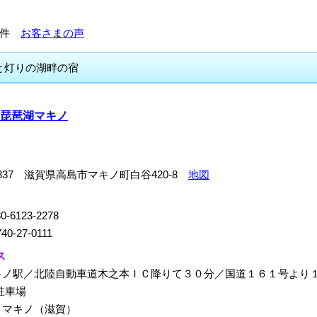
951件
お客さまの声
と灯りの湖畔の宿
琵琶湖マキノ
-1837 滋賀県高島市マキノ町白谷420-8
地図
0-6123-2278
40-27-0111
ス
キノ駅／北陸自動車道木之本ＩＣ降りて３０分／国道１６１号より
駐車場
：マキノ（滋賀）