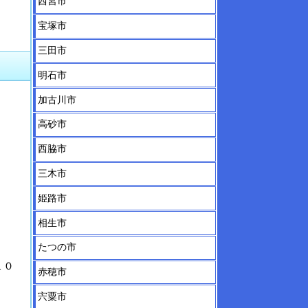
西宮市
宝塚市
三田市
明石市
加古川市
高砂市
西脇市
三木市
姫路市
相生市
たつの市
１０
赤穂市
宍粟市