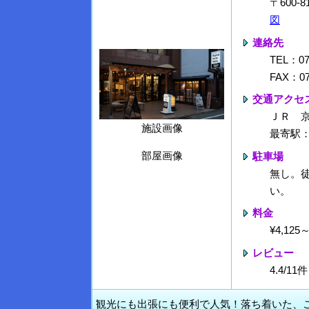
〒600
図
連絡先
TEL：07
FAX：07
交通アクセ
ＪＲ 
施設画像
最寄駅
部屋画像
駐車場
無し。
い。
料金
¥4,12
レビュー
4.4/1
観光にも出張にも便利で人気！落ち着いた、