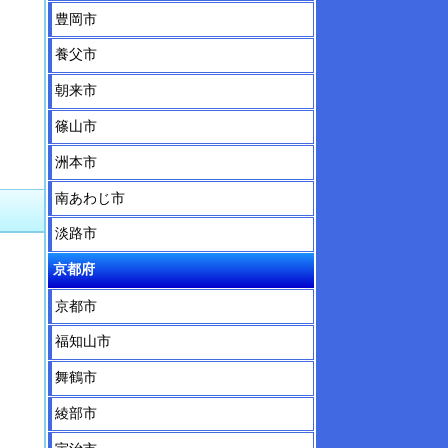
豊岡市
養父市
朝来市
篠山市
洲本市
南あわじ市
淡路市
京都府
京都市
福知山市
舞鶴市
綾部市