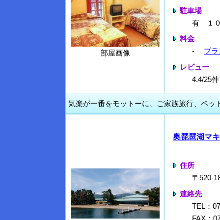
駐車場
有 １
料金
-
プラ
部屋画像
レビュー
4.4/2
気楽が一番をモットーに、ご家族旅行、ペッ
奥琵琶湖マキ
住所
〒520
連絡先
TEL：074
FAX：07