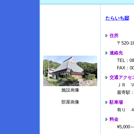
たらいち邸
住所
〒520
連絡先
TEL：08
FAX：00
交通アクセ
ＪＲ 
施設画像
最寄駅
部屋画像
駐車場
有り 
料金
¥5,00