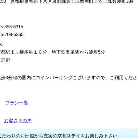
-8150 京都府京都市下京区東洞院通上珠数屋町上る上珠数屋町334
5-353-6315
5-708-5365
ス
京都駅より徒歩約１０分、地下鉄五条駅から徒歩5分
：京都
徒歩3分程の圏内にコインパーキングございますので、ご利用くださ
5～
プラン一覧
1件
お客さまの声
こだわりのお部屋から充実の京都ステイをお楽しみ下さい。