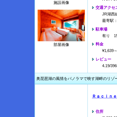
施設画像
交通アクセ
JR湖西
最寄駅
駐車場
有り 1
料金
部屋画像
¥1,63
レビュー
4.19/
奥琵琶湖の風情をパノラマで映す湖畔のリゾ
Ｒａｃｉｎｅ
住所