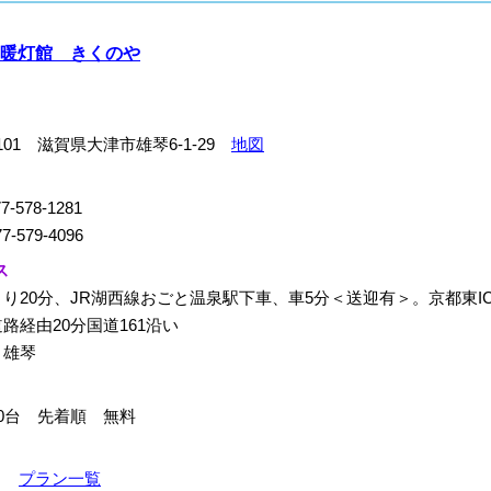
暖灯館 きくのや
0101 滋賀県大津市雄琴6-1-29
地図
7-578-1281
7-579-4096
ス
り20分、JR湖西線おごと温泉駅下車、車5分＜送迎有＞。京都東I
路経由20分国道161沿い
：雄琴
0台 先着順 無料
0～
プラン一覧