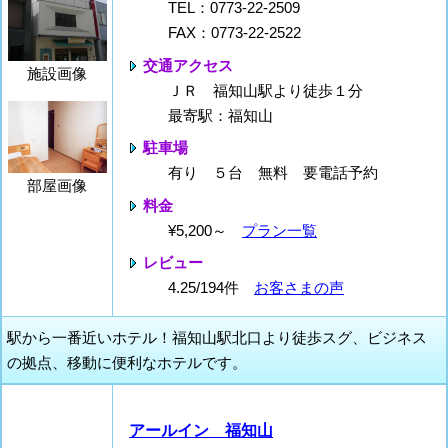
TEL：0773-22-2509
FAX：0773-22-2522
交通アクセス
施設画像
ＪＲ 福知山駅より徒歩１分
最寄駅：福知山
駐車場
有り ５台 無料 要電話予約
部屋画像
料金
¥5,200～
プラン一覧
レビュー
4.25/194件
お客さまの声
駅から一番近いホテル！福知山駅北口より徒歩スグ、ビジネス
の拠点、移動に便利なホテルです。
アールイン 福知山