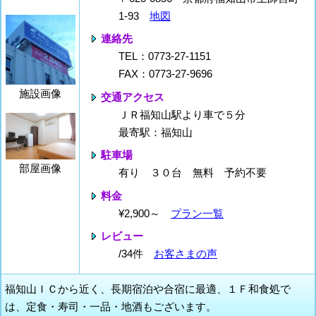
1-93
地図
連絡先
TEL：0773-27-1151
FAX：0773-27-9696
施設画像
交通アクセス
ＪＲ福知山駅より車で５分
最寄駅：福知山
駐車場
部屋画像
有り ３０台 無料 予約不要
料金
¥2,900～
プラン一覧
レビュー
/34件
お客さまの声
福知山ＩＣから近く、長期宿泊や合宿に最適、１Ｆ和食処で
は、定食・寿司・一品・地酒もございます。