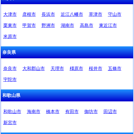
大津市
彦根市
長浜市
近江八幡市
草津市
守山市
栗東市
甲賀市
野洲市
湖南市
高島市
東近江市
米原市
奈良県
奈良市
大和郡山市
天理市
橿原市
桜井市
五條市
宇陀市
和歌山県
和歌山市
海南市
橋本市
有田市
御坊市
田辺市
新宮市