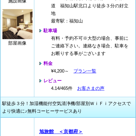
施設画像
道 福知山駅北口より徒歩３分の好立
地
最寄駅：福知山
駐車場
有料・予約不可※大型の場合、事前に
部屋画像
ご連絡下さい。連絡なき場合、駐車を
お断りする事がございます
料金
¥4,200～
プラン一覧
レビュー
4.14/465件
お客さまの声
駅徒歩３分！加湿機能付空気清浄機/部屋別ＷｉＦｉアクセスで
より快適に♪無料コーヒーサービスあり
旭旅館 ＜京都府＞