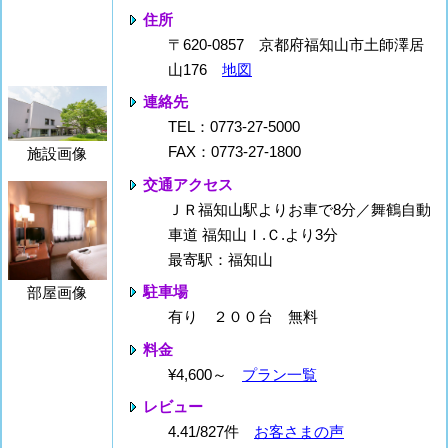
住所
〒620-0857 京都府福知山市土師澤居
山176
地図
連絡先
TEL：0773-27-5000
FAX：0773-27-1800
施設画像
交通アクセス
ＪＲ福知山駅よりお車で8分／舞鶴自動
車道 福知山Ｉ.Ｃ.より3分
最寄駅：福知山
駐車場
部屋画像
有り ２００台 無料
料金
¥4,600～
プラン一覧
レビュー
4.41/827件
お客さまの声