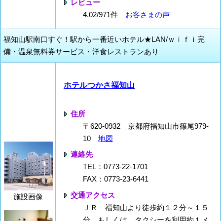
レビュー
4.02/971件
お客さまの声
福知山駅南口すぐ！駅から一番近いホテル★LAN/ｗｉｆｉ完
備・温泉無料券サービス・洋食レストランあり
ホテルつかさ福知山
住所
〒620-0932 京都府福知山市篠尾979-
10
地図
連絡先
TEL：0773-22-1701
FAX：0773-23-6441
交通アクセス
施設画像
ＪＲ 福知山より徒歩約１２分～１５
分、もしくは、タクシーを利用約１メ