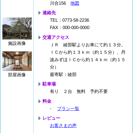
川合156
地図
連絡先
TEL：0773-58-2236
FAX：000-000-0000
交通アクセス
施設画像
ＪＲ 綾部駅よりお車にて約１３分。
ＩＣから約１３ｋｍ（約１５分）、丹
波みずほＩＣから約１４ｋｍ（約１５
分）
最寄駅：綾部
部屋画像
駐車場
有り ２台 無料 予約不要
料金
-
プラン一覧
レビュー
お客さまの声