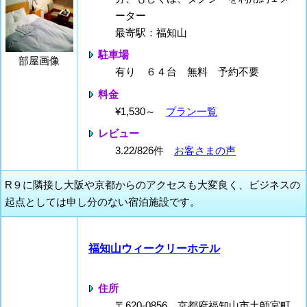
ーター
最寄駅：福知山
駐車場
部屋画像
有り ６４台 無料 予約不要
料金
¥1,530～
プラン一覧
レビュー
3.22/826件
お客さまの声
R９に隣接し大阪や京都からのアクセスも大変良く、ビジネスの
起点としては申し分のない宿泊施設です。
福知山ウィークリーホテル
住所
〒620-0856 京都府福知山市土師宮町