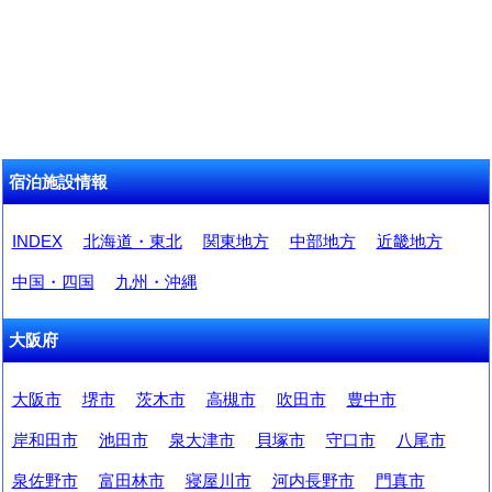
宿泊施設情報
INDEX
北海道・東北
関東地方
中部地方
近畿地方
中国・四国
九州・沖縄
大阪府
大阪市
堺市
茨木市
高槻市
吹田市
豊中市
岸和田市
池田市
泉大津市
貝塚市
守口市
八尾市
泉佐野市
富田林市
寝屋川市
河内長野市
門真市