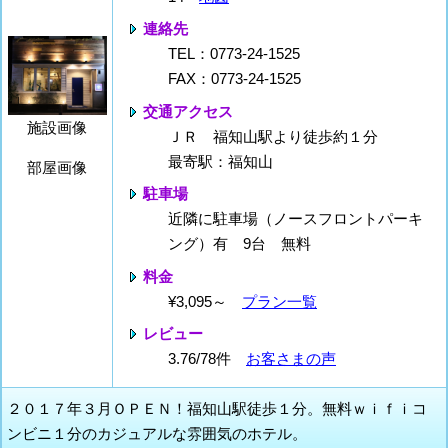
連絡先
TEL：0773-24-1525
FAX：0773-24-1525
交通アクセス
施設画像
ＪＲ 福知山駅より徒歩約１分
最寄駅：福知山
部屋画像
駐車場
近隣に駐車場（ノースフロントパーキ
ング）有 9台 無料
料金
¥3,095～
プラン一覧
レビュー
3.76/78件
お客さまの声
２０１７年３月ＯＰＥＮ！福知山駅徒歩１分。無料ｗｉｆｉコ
ンビニ１分のカジュアルな雰囲気のホテル。