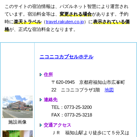
このサイトの宿泊情報は、パズルネット智慧により運営され
ています。宿泊料金等は、
変更される場合
があります。予約
時に
楽天トラベル
（
travel.rakuten.co.jp
）に
表示されている価
格
が、正式な宿泊料金となります。
ニコニコカプセルホテル
住所
〒620-0945 京都府福知山市広峯町
22 ニコニコプラザ1階
地図
連絡先
TEL：0773-25-3200
FAX：0773-25-3218
施設画像
交通アクセス
ＪＲ 福知山駅より徒歩にて５分又は