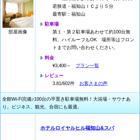
若狭道・福知山ＩＣより５分
最寄駅：福知山
駐車場
第１・第２駐車場あわせて約100台無
部屋画像
料。ハイルーフもOK 場所等はフロン
トまでお問い合わせください。
料金
¥3,400～
プラン一覧
レビュー
3.81/602件
お客さまの声
全館Wi-Fi完備♪100台の平置き駐車場無料！大浴場・サウナあ
り。ビジネス、観光、合宿にも最適。
ホテルロイヤルヒル福知山&スパ