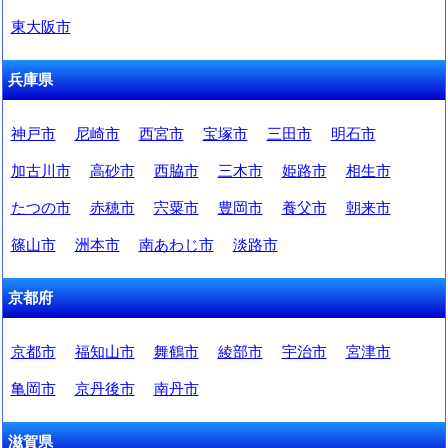
東大阪市
兵庫県
神戸市
尼崎市
西宮市
宝塚市
三田市
明石市
加古川市
高砂市
西脇市
三木市
姫路市
相生市
たつの市
赤穂市
宍粟市
豊岡市
養父市
朝来市
篠山市
洲本市
南あわじ市
淡路市
京都府
京都市
福知山市
舞鶴市
綾部市
宇治市
宮津市
亀岡市
京丹後市
南丹市
滋賀県