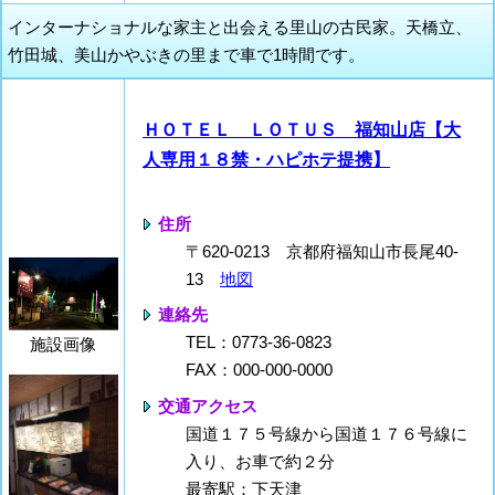
インターナショナルな家主と出会える里山の古民家。天橋立、
竹田城、美山かやぶきの里まで車で1時間です。
ＨＯＴＥＬ ＬＯＴＵＳ 福知山店【大
人専用１８禁・ハピホテ提携】
住所
〒620-0213 京都府福知山市長尾40-
13
地図
連絡先
TEL：0773-36-0823
施設画像
FAX：000-000-0000
交通アクセス
国道１７５号線から国道１７６号線に
入り、お車で約２分
最寄駅：下天津