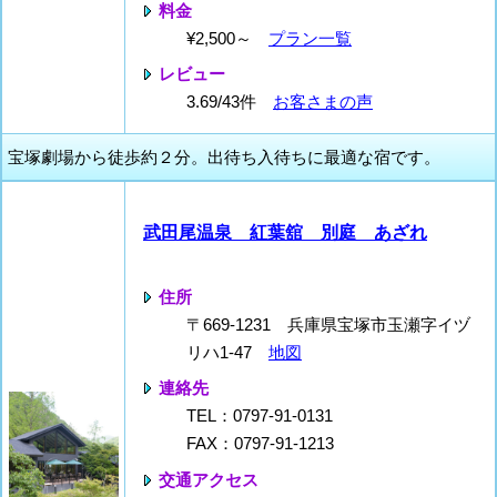
料金
¥2,500～
プラン一覧
レビュー
3.69/43件
お客さまの声
宝塚劇場から徒歩約２分。出待ち入待ちに最適な宿です。
武田尾温泉 紅葉舘 別庭 あざれ
住所
〒669-1231 兵庫県宝塚市玉瀬字イヅ
リハ1-47
地図
連絡先
TEL：0797-91-0131
FAX：0797-91-1213
交通アクセス