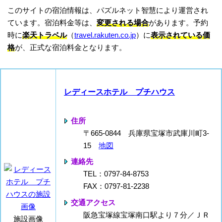
このサイトの宿泊情報は、パズルネット智慧により運営され
ています。宿泊料金等は、
変更される場合
があります。予約
時に
楽天トラベル
（
travel.rakuten.co.jp
）に
表示されている価
格
が、正式な宿泊料金となります。
レディースホテル プチハウス
住所
〒665-0844 兵庫県宝塚市武庫川町3-
15
地図
連絡先
TEL：0797-84-8753
FAX：0797-81-2238
交通アクセス
阪急宝塚線宝塚南口駅より７分／ＪＲ
施設画像