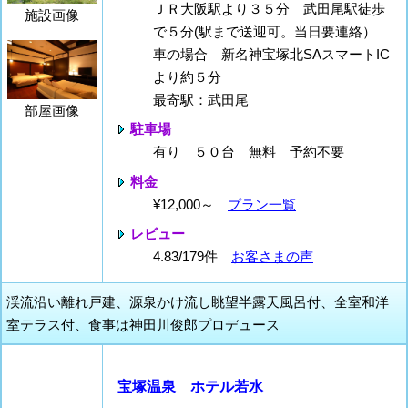
ＪＲ大阪駅より３５分 武田尾駅徒歩
施設画像
で５分(駅まで送迎可。当日要連絡）
車の場合 新名神宝塚北SAスマートIC
より約５分
最寄駅：武田尾
部屋画像
駐車場
有り ５０台 無料 予約不要
料金
¥12,000～
プラン一覧
レビュー
4.83/179件
お客さまの声
渓流沿い離れ戸建、源泉かけ流し眺望半露天風呂付、全室和洋
室テラス付、食事は神田川俊郎プロデュース
宝塚温泉 ホテル若水