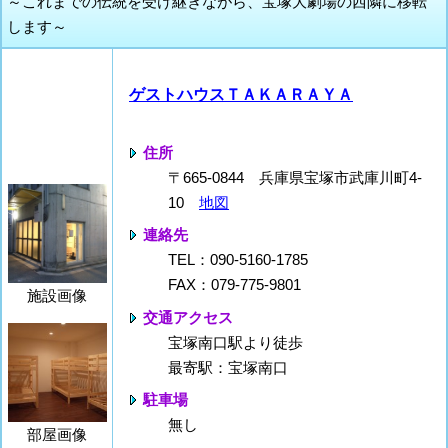
～これまでの伝統を受け継ぎながら、宝塚大劇場の西隣に移転
します～
ゲストハウスＴＡＫＡＲＡＹＡ
住所
〒665-0844 兵庫県宝塚市武庫川町4-
10
地図
連絡先
TEL：090-5160-1785
FAX：079-775-9801
施設画像
交通アクセス
宝塚南口駅より徒歩
最寄駅：宝塚南口
駐車場
無し
部屋画像