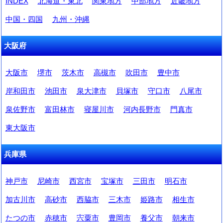
INDEX
北海道・東北
関東地方
中部地方
近畿地方
中国・四国
九州・沖縄
大阪府
大阪市
堺市
茨木市
高槻市
吹田市
豊中市
岸和田市
池田市
泉大津市
貝塚市
守口市
八尾市
泉佐野市
富田林市
寝屋川市
河内長野市
門真市
東大阪市
兵庫県
神戸市
尼崎市
西宮市
宝塚市
三田市
明石市
加古川市
高砂市
西脇市
三木市
姫路市
相生市
たつの市
赤穂市
宍粟市
豊岡市
養父市
朝来市