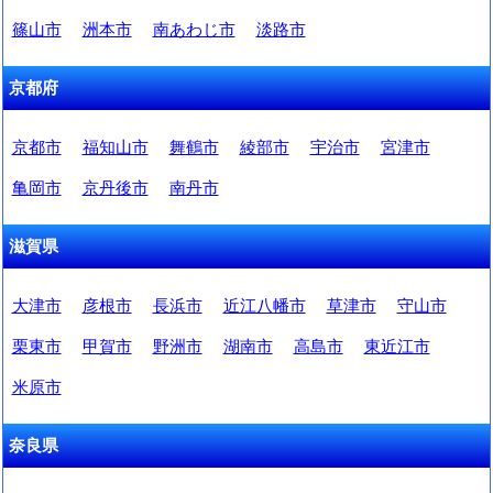
篠山市
洲本市
南あわじ市
淡路市
京都府
京都市
福知山市
舞鶴市
綾部市
宇治市
宮津市
亀岡市
京丹後市
南丹市
滋賀県
大津市
彦根市
長浜市
近江八幡市
草津市
守山市
栗東市
甲賀市
野洲市
湖南市
高島市
東近江市
米原市
奈良県