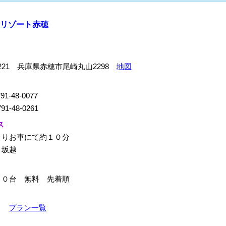
リゾート赤穂
-0221 兵庫県赤穂市尾崎丸山2298
地図
91-48-0077
91-48-0261
ス
よりお車にて約１０分
：坂越
２０台 無料 先着順
0～
プラン一覧