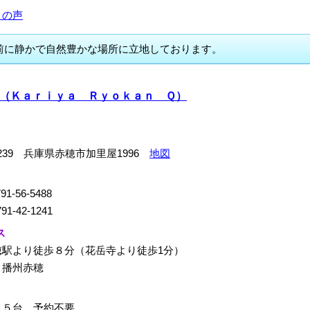
まの声
前に静かで自然豊かな場所に立地しております。
（Ｋａｒｉｙａ Ｒｙｏｋａｎ Ｑ）
-0239 兵庫県赤穂市加里屋1996
地図
91-56-5488
91-42-1241
ス
穂駅より徒歩８分（花岳寺より徒歩1分）
：播州赤穂
１５台 予約不要