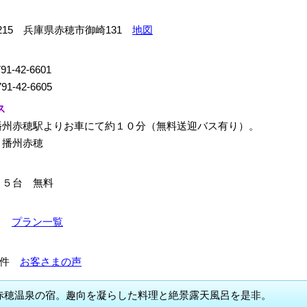
-0215 兵庫県赤穂市御崎131
地図
91-42-6601
91-42-6605
ス
播州赤穂駅よりお車にて約１０分（無料送迎バス有り）。
：播州赤穂
２５台 無料
0～
プラン一覧
398件
お客さまの声
赤穂温泉の宿。趣向を凝らした料理と絶景露天風呂を是非。