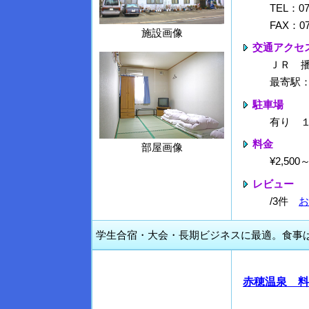
TEL：07
FAX：07
施設画像
交通アクセ
ＪＲ 
最寄駅
駐車場
有り 
料金
部屋画像
¥2,50
レビュー
/3件
お
学生合宿・大会・長期ビジネスに最適。食事
赤穂温泉 料