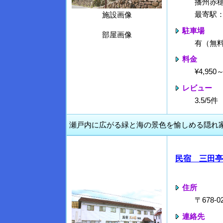
播州赤
最寄駅
施設画像
駐車場
部屋画像
有（無
料金
¥4,95
レビュー
3.5/5
瀬戸内に広がる緑と海の景色を愉しめる隠れ
民宿 三田亭
住所
〒678
連絡先