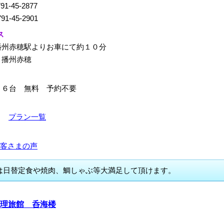
91-45-2877
91-45-2901
ス
播州赤穂駅よりお車にて約１０分
：播州赤穂
１６台 無料 予約不要
0～
プラン一覧
客さまの声
は日替定食や焼肉、鯛しゃぶ等大満足して頂けます。
理旅館 呑海楼