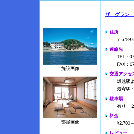
ザ グラン 
住所
〒678
連絡先
TEL：07
FAX：07
施設画像
交通アクセ
坂越駅
最寄駅
駐車場
有り 
料金
部屋画像
¥2,70
レビュー