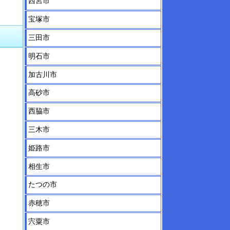
西宮市
宝塚市
三田市
明石市
加古川市
高砂市
西脇市
三木市
姫路市
相生市
たつの市
赤穂市
宍粟市