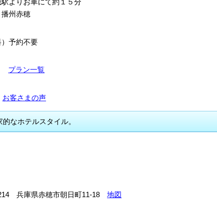
穂駅よりお車にて約１５分
：播州赤穂
料）予約不要
0～
プラン一覧
件
お客さまの声
家的なホテルスタイル。
-0214 兵庫県赤穂市朝日町11-18
地図