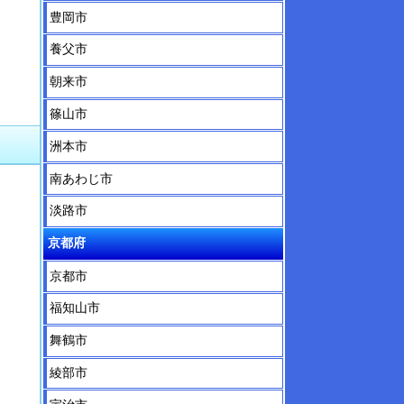
豊岡市
養父市
朝来市
篠山市
洲本市
南あわじ市
淡路市
京都府
京都市
福知山市
舞鶴市
綾部市