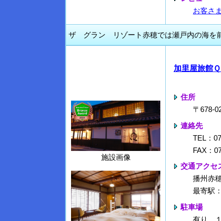
お客さ
ザ グラン リゾート赤穂では瀬戸内の海を
加里屋旅館Ｑ
住所
〒678
連絡先
TEL：07
FAX：07
施設画像
交通アクセ
播州赤
最寄駅
駐車場
有り 