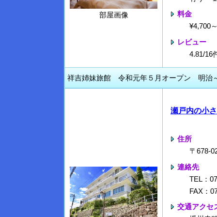
料金
部屋画像
¥4,70
レビュー
4.81/
祥吉姉妹旅館 令和元年５月オープン 明治
瀬戸内の小さ
住所
〒678-
連絡先
TEL：07
FAX：07
交通アクセ