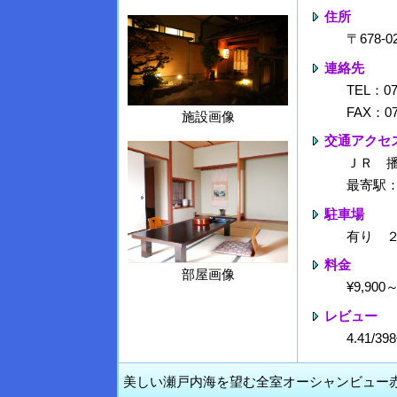
住所
〒678
連絡先
TEL：07
FAX：07
施設画像
交通アクセ
ＪＲ 
最寄駅
駐車場
有り 
料金
部屋画像
¥9,90
レビュー
4.41/
美しい瀬戸内海を望む全室オーシャンビュー