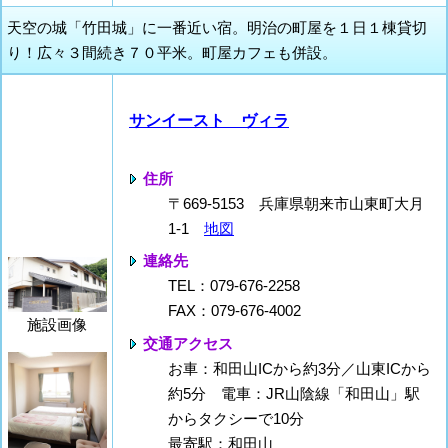
天空の城「竹田城」に一番近い宿。明治の町屋を１日１棟貸切
り！広々３間続き７０平米。町屋カフェも併設。
サンイースト ヴィラ
住所
〒669-5153 兵庫県朝来市山東町大月
1-1
地図
連絡先
TEL：079-676-2258
FAX：079-676-4002
施設画像
交通アクセス
お車：和田山ICから約3分／山東ICから
約5分 電車：JR山陰線「和田山」駅
からタクシーで10分
最寄駅：和田山