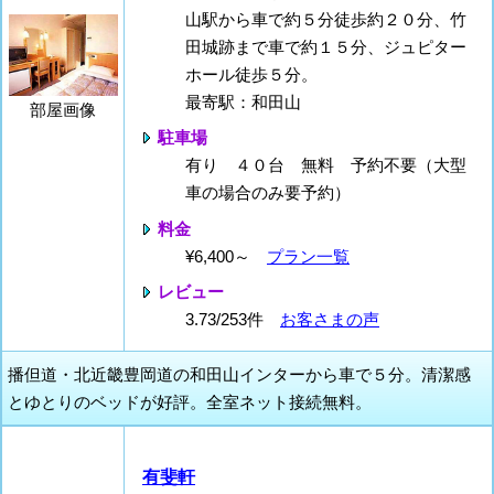
山駅から車で約５分徒歩約２０分、竹
田城跡まで車で約１５分、ジュピター
ホール徒歩５分。
最寄駅：和田山
部屋画像
駐車場
有り ４０台 無料 予約不要（大型
車の場合のみ要予約）
料金
¥6,400～
プラン一覧
レビュー
3.73/253件
お客さまの声
播但道・北近畿豊岡道の和田山インターから車で５分。清潔感
とゆとりのベッドが好評。全室ネット接続無料。
有斐軒