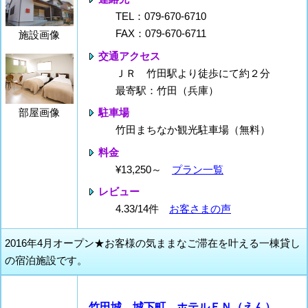
TEL：079-670-6710
FAX：079-670-6711
施設画像
交通アクセス
ＪＲ 竹田駅より徒歩にて約２分
最寄駅：竹田（兵庫）
部屋画像
駐車場
竹田まちなか観光駐車場（無料）
料金
¥13,250～
プラン一覧
レビュー
4.33/14件
お客さまの声
2016年4月オープン★お客様の気ままなご滞在を叶える一棟貸し
の宿泊施設です。
竹田城 城下町 ホテルＥＮ（えん）