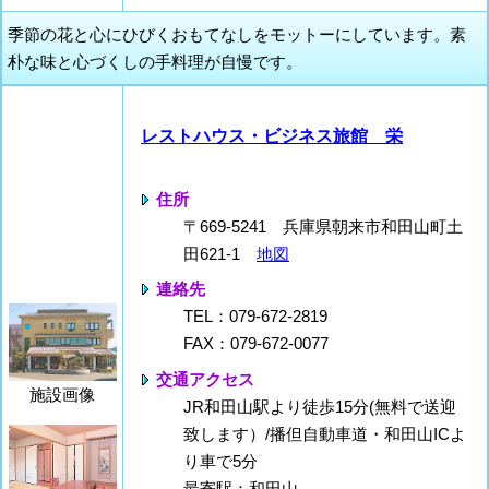
季節の花と心にひびくおもてなしをモットーにしています。素
朴な味と心づくしの手料理が自慢です。
レストハウス・ビジネス旅館 栄
住所
〒669-5241 兵庫県朝来市和田山町土
田621-1
地図
連絡先
TEL：079-672-2819
FAX：079-672-0077
交通アクセス
施設画像
JR和田山駅より徒歩15分(無料で送迎
致します）/播但自動車道・和田山ICよ
り車で5分
最寄駅：和田山