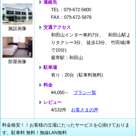
連絡先
TEL：079-672-5800
FAX：079-672-5878
交通アクセス
施設画像
和田山インター車約7分。 和田山駅よ
りタクシー3分、 徒歩13分、 竹田城(車
で10分)
最寄駅：和田山
部屋画像
駐車場
有り：20台（駐車料無料)
料金
¥4,050～
プラン一覧
レビュー
4/132件
お客さまの声
料金格安！！お客様の立場にたったサービスを心掛けておりま
す。駐車料 無料！無線LAN無料