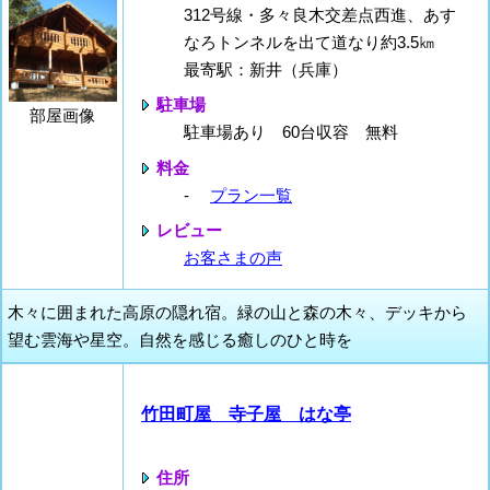
312号線・多々良木交差点西進、あす
なろトンネルを出て道なり約3.5㎞
最寄駅：新井（兵庫）
駐車場
部屋画像
駐車場あり 60台収容 無料
料金
-
プラン一覧
レビュー
お客さまの声
木々に囲まれた高原の隠れ宿。緑の山と森の木々、デッキから
望む雲海や星空。自然を感じる癒しのひと時を
竹田町屋 寺子屋 はな亭
住所