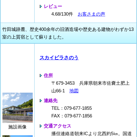
レビュー
4.68/130件
お客さまの声
竹田城跡麓、歴史400余年の旧酒造場や歴史ある建物がわずか13
室の上質宿として蘇りました。
スカイビラさのう
住所
〒679-3453 兵庫県朝来市佐嚢土肥上
山66-1
地図
連絡先
TEL：079-677-1855
FAX：079-677-1856
交通アクセス
施設画像
播但連絡道朝来ICより北西約5㎞。国道