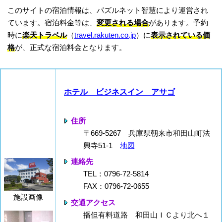
このサイトの宿泊情報は、パズルネット智慧により運営され
ています。宿泊料金等は、
変更される場合
があります。予約
時に
楽天トラベル
（
travel.rakuten.co.jp
）に
表示されている価
格
が、正式な宿泊料金となります。
ホテル ビジネスイン アサゴ
住所
〒669-5267 兵庫県朝来市和田山町法
興寺51-1
地図
連絡先
TEL：0796-72-5814
FAX：0796-72-0655
施設画像
交通アクセス
播但有料道路 和田山ＩＣより北へ１