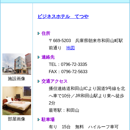
ビジネスホテル てつや
住所
〒669-5203 兵庫県朝来市和田山町駅
前通り
地図
連絡先
TEL：0796-72-3335
FAX：0796-72-5633
施設画像
交通アクセス
播但連絡道和田山ICより国道9号線を北
へ車で10分／JR和田山駅より東へ徒歩
2分
最寄駅：和田山
部屋画像
駐車場
有り 15台 無料 ハイルーフ車可