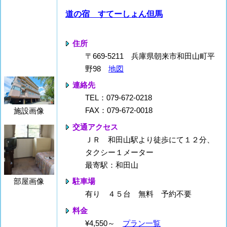
道の宿 すてーしょん但馬
住所
〒669-5211 兵庫県朝来市和田山町平
野98
地図
連絡先
TEL：079-672-0218
FAX：079-672-0018
施設画像
交通アクセス
ＪＲ 和田山駅より徒歩にて１２分、
タクシー１メーター
最寄駅：和田山
駐車場
部屋画像
有り ４５台 無料 予約不要
料金
¥4,550～
プラン一覧