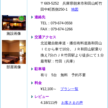
〒669-5252 兵庫県朝来市和田山町竹
田中町西側250-1
地図
連絡先
TEL：079-674-0558
FAX：079-674-1266
施設画像
交通アクセス
北近畿自動車道・播但有料道路和田山
ＩＣから車で10分。ＪＲ和田山駅乗り
換え7分のＪＲ竹田駅より徒歩にて１分
最寄駅：竹田（兵庫）
部屋画像
駐車場
有り 5台 無料 予約不要
料金
¥12,100～
プラン一覧
レビュー
4.18/111件
お客さまの声