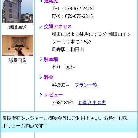
連絡先
TEL：079-672-2412
FAX：079-672-3315
交通アクセス
施設画像
和田山駅より徒歩にて３分 和田山イン
ターより車で１5分
最寄駅：和田山
駐車場
部屋画像
有り 無料
料金
¥4,300～
プラン一覧
レビュー
3.68/134件
お客さまの声
長期滞在やレジャー、御宴会等にご利用下さい。お料理も味、
ボリューム満点です！