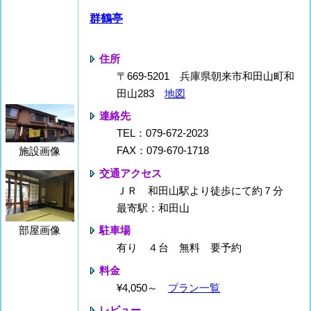
群鶴亭
住所
〒669-5201 兵庫県朝来市和田山町和
田山283
地図
連絡先
TEL：079-672-2023
FAX：079-670-1718
施設画像
交通アクセス
ＪＲ 和田山駅より徒歩にて約７分
最寄駅：和田山
駐車場
部屋画像
有り ４台 無料 要予約
料金
¥4,050～
プラン一覧
レビュー