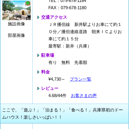
TEL：079-678-1184
FAX：079-678-1180
交通アクセス
施設画像
ＪＲ播但線 新井駅よりお車にて約１
０分／播但連絡道路 朝来ＩＣよりお
部屋画像
車にて約１５分
最寄駅：新井（兵庫）
駐車場
有り 無料 先着順
料金
¥4,730～
プラン一覧
レビュー
4.68/44件
お客さまの声
ここで、「遊ぶ！」「泊まる！」「食べる！」兵庫県初のドー
ムハウス！楽しさいっぱい！！