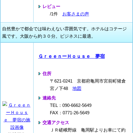
レビュー
/1件
お客さまの声
自然豊かで都会では味わえない雰囲気です。ホテルはコテージ
風です。大阪から約３０分。ビジネスに最適。
ＧｒｅｅｎーＨｏｕｓｅ 夢宿
住所
〒621-0241 京都府亀岡市宮前町猪倉
宮ノ下48
地図
連絡先
TEL：090-6662-5649
FAX：0771-26-5649
交通アクセス
ＪＲ嵯峨野線 亀岡駅よりお車にて約