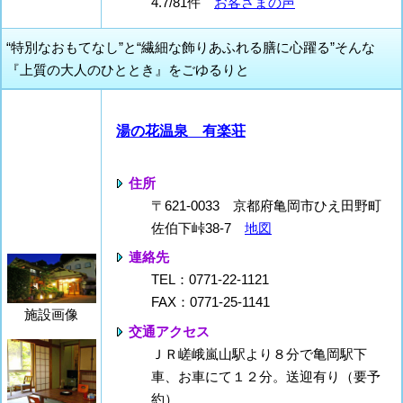
4.7/81件
お客さまの声
“特別なおもてなし”と“繊細な飾りあふれる膳に心躍る”そんな
『上質の大人のひととき』をごゆるりと
湯の花温泉 有楽荘
住所
〒621-0033 京都府亀岡市ひえ田野町
佐伯下峠38-7
地図
連絡先
TEL：0771-22-1121
FAX：0771-25-1141
施設画像
交通アクセス
ＪＲ嵯峨嵐山駅より８分で亀岡駅下
車、お車にて１２分。送迎有り（要予
約）