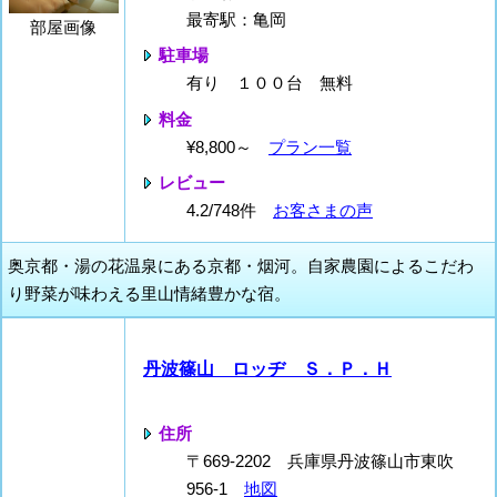
最寄駅：亀岡
部屋画像
駐車場
有り １００台 無料
料金
¥8,800～
プラン一覧
レビュー
4.2/748件
お客さまの声
奥京都・湯の花温泉にある京都・烟河。自家農園によるこだわ
り野菜が味わえる里山情緒豊かな宿。
丹波篠山 ロッヂ Ｓ．Ｐ．Ｈ
住所
〒669-2202 兵庫県丹波篠山市東吹
956-1
地図