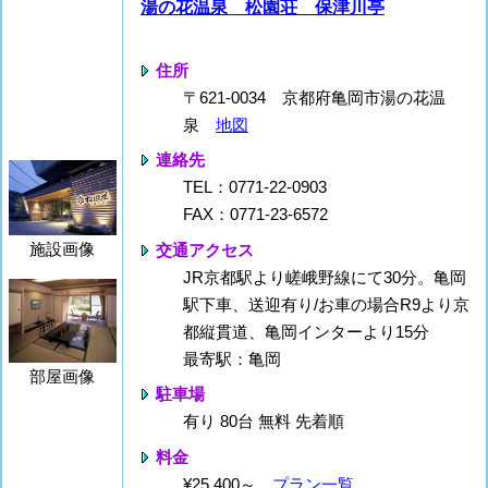
湯の花温泉 松園荘 保津川亭
住所
〒621-0034 京都府亀岡市湯の花温
泉
地図
連絡先
TEL：0771-22-0903
FAX：0771-23-6572
施設画像
交通アクセス
JR京都駅より嵯峨野線にて30分。亀岡
駅下車、送迎有り/お車の場合R9より京
都縦貫道、亀岡インターより15分
最寄駅：亀岡
部屋画像
駐車場
有り 80台 無料 先着順
料金
¥25,400～
プラン一覧