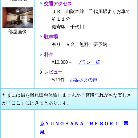
交通アクセス
ＪＲ 山陰本線 千代川駅よりお車で
約１１分
最寄駅：千代川
部屋画像
駐車場
有り ８台 無料 要予約
料金
¥10,300～
プラン一覧
レビュー
5/11件
お客さまの声
たまには街を離れ田舎体験しませんか？普段忘れがちな楽しさ
が「ここ」にはきっとあります。
京ＹＵＮＯＨＡＮＡ ＲＥＳＯＲＴ 翠
泉