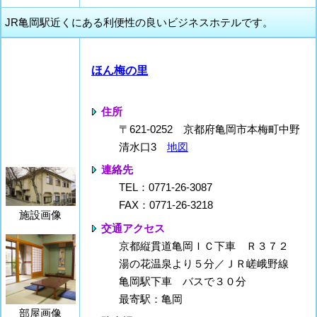
JR亀岡駅近くにある利便性の良いビジネスホテルです。
ほん梅の里
住所
〒621-0252 京都府亀岡市本梅町中野
清水口3
地図
連絡先
TEL：0771-26-3087
FAX：0771-26-3218
施設画像
交通アクセス
京都縦貫道亀岡ＩＣ下車 Ｒ３７２
湯の花温泉より５分／ＪＲ嵯峨野線
亀岡駅下車 バスで３０分
最寄駅：亀岡
部屋画像