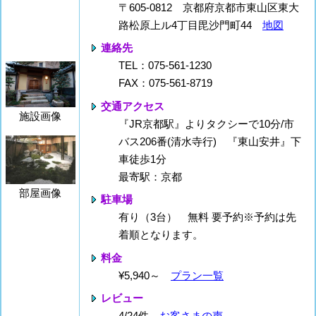
〒605-0812 京都府京都市東山区東大
路松原上ル4丁目毘沙門町44
地図
連絡先
TEL：075-561-1230
FAX：075-561-8719
交通アクセス
施設画像
『JR京都駅』よりタクシーで10分/市
バス206番(清水寺行) 『東山安井』下
車徒歩1分
最寄駅：京都
部屋画像
駐車場
有り（3台） 無料 要予約※予約は先
着順となります。
料金
¥5,940～
プラン一覧
レビュー
4/24件
お客さまの声