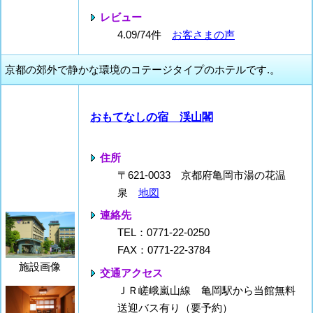
レビュー
4.09/74件
お客さまの声
京都の郊外で静かな環境のコテージタイプのホテルです.。
おもてなしの宿 渓山閣
住所
〒621-0033 京都府亀岡市湯の花温
泉
地図
連絡先
TEL：0771-22-0250
FAX：0771-22-3784
施設画像
交通アクセス
ＪＲ嵯峨嵐山線 亀岡駅から当館無料
送迎バス有り（要予約）