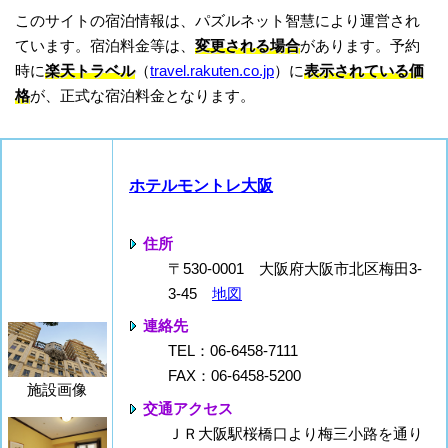
このサイトの宿泊情報は、パズルネット智慧により運営され
ています。宿泊料金等は、
変更される場合
があります。予約
時に
楽天トラベル
（
travel.rakuten.co.jp
）に
表示されている価
格
が、正式な宿泊料金となります。
ホテルモントレ大阪
住所
〒530-0001 大阪府大阪市北区梅田3-
3-45
地図
連絡先
TEL：06-6458-7111
FAX：06-6458-5200
施設画像
交通アクセス
ＪＲ大阪駅桜橋口より梅三小路を通り