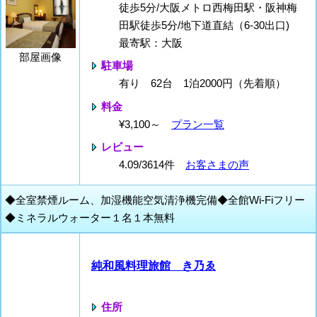
徒歩5分/大阪メトロ西梅田駅・阪神梅
田駅徒歩5分/地下道直結（6-30出口)
最寄駅：大阪
部屋画像
駐車場
有り 62台 1泊2000円（先着順）
料金
¥3,100～
プラン一覧
レビュー
4.09/3614件
お客さまの声
◆全室禁煙ルーム、加湿機能空気清浄機完備◆全館Wi-Fiフリー
◆ミネラルウォーター１名１本無料
純和風料理旅館 き乃ゑ
住所