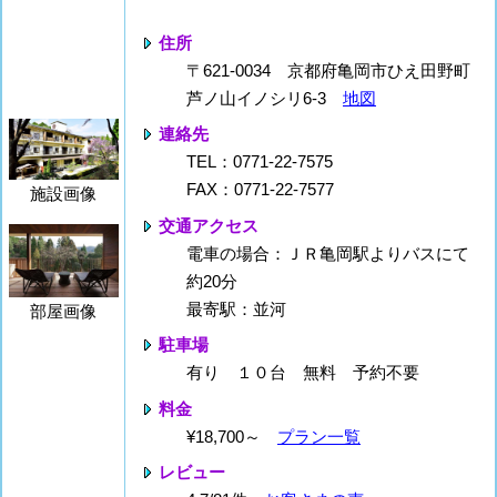
住所
〒621-0034 京都府亀岡市ひえ田野町
芦ノ山イノシリ6-3
地図
連絡先
TEL：0771-22-7575
FAX：0771-22-7577
施設画像
交通アクセス
電車の場合：ＪＲ亀岡駅よりバスにて
約20分
最寄駅：並河
部屋画像
駐車場
有り １０台 無料 予約不要
料金
¥18,700～
プラン一覧
レビュー