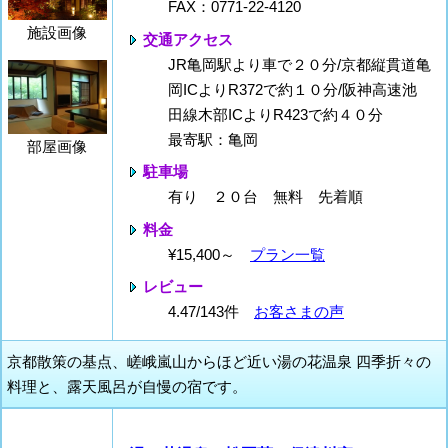
FAX：0771-22-4120
施設画像
交通アクセス
JR亀岡駅より車で２０分/京都縦貫道亀
岡ICよりR372で約１０分/阪神高速池
田線木部ICよりR423で約４０分
最寄駅：亀岡
部屋画像
駐車場
有り ２０台 無料 先着順
料金
¥15,400～
プラン一覧
レビュー
4.47/143件
お客さまの声
京都散策の基点、嵯峨嵐山からほど近い湯の花温泉 四季折々の
料理と、露天風呂が自慢の宿です。