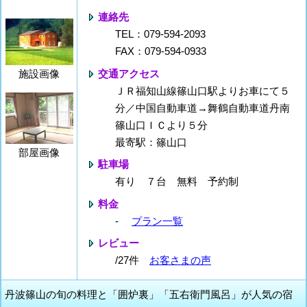
連絡先
TEL：079-594-2093
FAX：079-594-0933
交通アクセス
施設画像
ＪＲ福知山線篠山口駅よりお車にて５
分／中国自動車道→舞鶴自動車道丹南
篠山口ＩＣより５分
最寄駅：篠山口
部屋画像
駐車場
有り ７台 無料 予約制
料金
-
プラン一覧
レビュー
/27件
お客さまの声
丹波篠山の旬の料理と「囲炉裏」「五右衛門風呂」が人気の宿