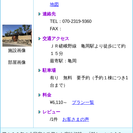
地図
連絡先
TEL：070-2319-9360
FAX：
交通アクセス
ＪＲ嵯峨野線 亀岡駅より徒歩にて約
施設画像
１５分
最寄駅：亀岡
部屋画像
駐車場
有り 無料 要予約（予約１棟につき1
台まで）
料金
¥6,110～
プラン一覧
レビュー
/1件
お客さまの声