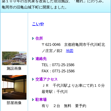
築１００年の古民家を改装した宿泊施設、「離れ」にのうみ。
亀岡市の旧亀山城下町に開業しました。
こいや
住所
〒621-0046 京都府亀岡市千代川町北
ノ庄宮ノ前2
地図
連絡先
TEL：0771-25-1586
施設画像
FAX：0771-25-1586
交通アクセス
ＪＲ 千代川駅よりお車にて約１０分
最寄駅：千代川
駐車場
部屋画像
有り ２台 無料 要予約