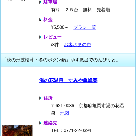
駐車場
有り ２５台 無料 先着順
料金
¥5,500～
プラン一覧
レビュー
/3件
お客さまの声
「秋の丹波松茸・冬のボタン鍋」ゆず風呂でのんびりと。
湯の花温泉 すみや亀峰菴
住所
〒621-0036 京都府亀岡市湯の花温
泉
地図
連絡先
TEL：0771-22-0394