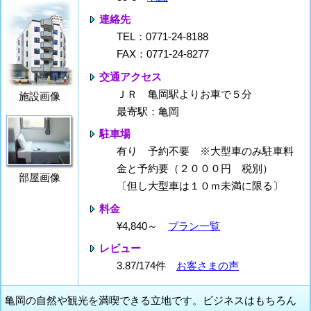
連絡先
TEL：0771-24-8188
FAX：0771-24-8277
交通アクセス
ＪＲ 亀岡駅よりお車で５分
施設画像
最寄駅：亀岡
駐車場
有り 予約不要 ※大型車のみ駐車料
金と予約要（２０００円 税別）
部屋画像
〔但し大型車は１０ｍ未満に限る〕
料金
¥4,840～
プラン一覧
レビュー
3.87/174件
お客さまの声
亀岡の自然や観光を満喫できる立地です。ビジネスはもちろん