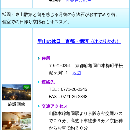
祇園・東山散策と旬を感じる月替の京懐石がおすすめな宿。
個室での日帰り京懐石もオススメ。
里山の休日 京都・烟河（けぶりかわ）
住所
〒621-0251 京都府亀岡市本梅町平松
泥ヶ渕1-1
地図
連絡先
TEL：0771-26-2345
FAX：0771-26-2348
施設画像
交通アクセス
山陰本線亀岡駅より京阪京都交通バス
で２０分、高芝下車徒歩３分／京阪神
からお車で約６０分