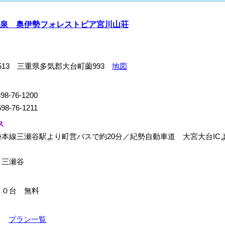
泉 奥伊勢フォレストピア宮川山荘
-2513 三重県多気郡大台町薗993
地図
98-76-1200
98-76-1211
ス
本線三瀬谷駅より町営バスで約20分／紀勢自動車道 大宮大台IC
：三瀬谷
５０台 無料
0～
プラン一覧