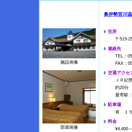
奥伊勢宮川温
住所
〒519
連絡先
TEL：05
施設画像
FAX：05
交通アクセ
ＪＲ紀勢
約20分
最寄駅
駐車場
有 １
料金
部屋画像
¥4,40