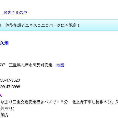
5件
お客さまの声
然一体型施設☆ユネスコエコパークにも認定！
久潮
-0507 三重県志摩市阿児町安乗
地図
99-47-3520
99-47-3998
ス
方駅より三重交通安乗行きバスで１５分、北上野下車し徒歩５分。
送迎有り）
：鵜方