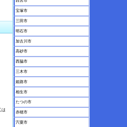
西宮市
宝塚市
三田市
明石市
加古川市
高砂市
西脇市
三木市
姫路市
相生市
たつの市
又は
赤穂市
宍粟市