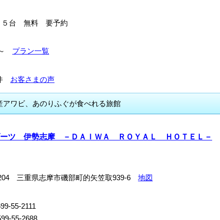
１５台 無料 要予約
00～
プラン一覧
27件
お客さまの声
産アワビ、あのりふぐが食べれる旅館
ーツ 伊勢志摩 －ＤＡＩＷＡ ＲＯＹＡＬ ＨＯＴＥＬ－
-0204 三重県志摩市磯部町的矢笠取939-6
地図
9-55-2111
99-55-2688