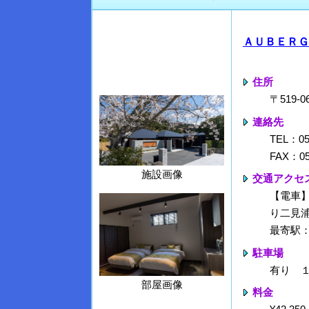
ＡＵＢＥＲＧ
住所
〒519
連絡先
TEL：05
FAX：05
施設画像
交通アクセ
【電車】
り二見浦
最寄駅
駐車場
有り 
部屋画像
料金