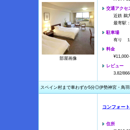
交通アクセ
近鉄 鵜
最寄駅
駐車場
有り 
料金
¥11,0
部屋画像
レビュー
3.82/
スペイン村まで車わずか5分◎伊勢神宮・鳥
コンフォート
住所