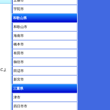
五條市
宇陀市
和歌山県
和歌山市
海南市
橋本市
有田市
御坊市
Cよ
田辺市
新宮市
三重県
津市
四日市市