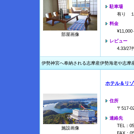
駐車場
有り 
料金
¥11,0
部屋画像
レビュー
4.33/
伊勢神宮へ奉納される志摩産伊勢海老や志摩
ホテル＆リゾ
住所
〒517
連絡先
TEL：059
施設画像
FAX：05