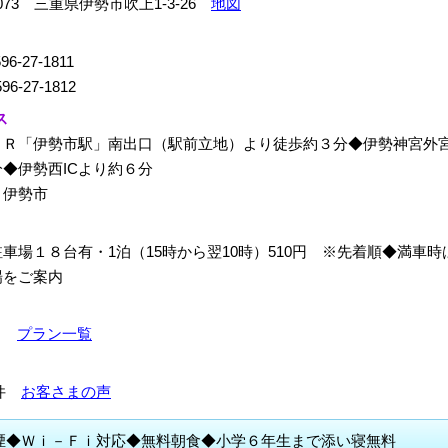
0073 三重県伊勢市吹上1-3-26
地図
96-27-1811
96-27-1812
ス
ＪＲ「伊勢市駅」南出口（駅前立地）より徒歩約３分◆伊勢神宮外
◆伊勢西ICより約６分
：伊勢市
車場１８台有・1泊（15時から翌10時）510円 ※先着順◆満車時
場をご案内
0～
プラン一覧
15件
お客さまの声
煙◆Ｗｉ－Ｆｉ対応◆無料朝食◆小学６年生まで添い寝無料