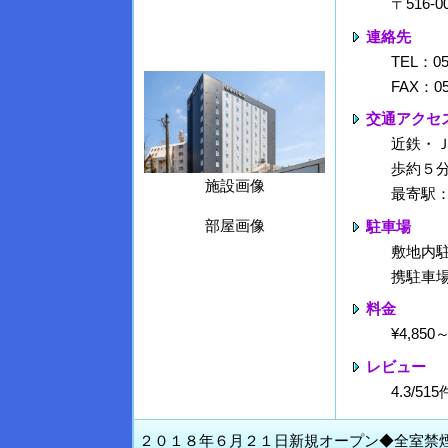
〒516-
連絡先
TEL：05
FAX：05
交通アクセ
近鉄・
歩約５分
施設画像
最寄駅
部屋画像
駐車場
敷地内駐
携駐車
料金
¥4,85
レビュー
4.3/5
２０１８年６月２１日新規オープン◆全室禁