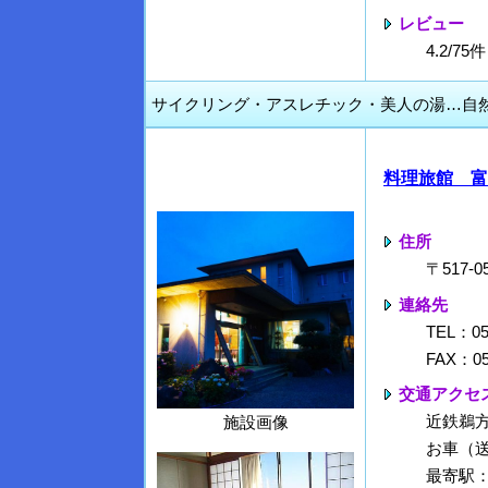
レビュー
4.2/7
サイクリング・アスレチック・美人の湯…自
料理旅館 富
住所
〒517
連絡先
TEL：05
FAX：05
交通アクセ
近鉄鵜
施設画像
お車（
最寄駅