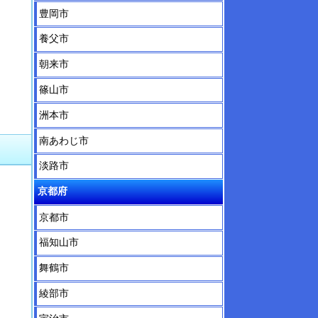
豊岡市
養父市
朝来市
篠山市
洲本市
南あわじ市
淡路市
京都府
京都市
福知山市
舞鶴市
綾部市