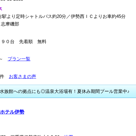
ス
方駅より定時シャトルバス約20分／伊勢西ＩＣよりお車約45分
：志摩磯部
１９０台 先着順 無料
00～
プラン一覧
866件
お客さまの声
羽水族館への拠点にも◎温泉大浴場有！夏休み期間プール営業中♪
ホテル伊勢