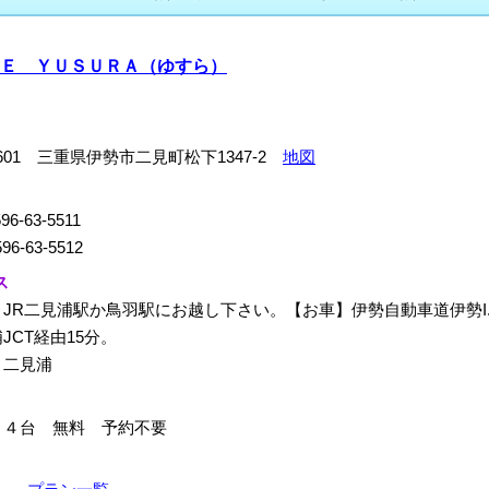
Ｅ ＹＵＳＵＲＡ（ゆすら）
-0601 三重県伊勢市二見町松下1347-2
地図
96-63-5511
96-63-5512
ス
JR二見浦駅か鳥羽駅にお越し下さい。【お車】伊勢自動車道伊勢I.
JCT経由15分。
：二見浦
１４台 無料 予約不要