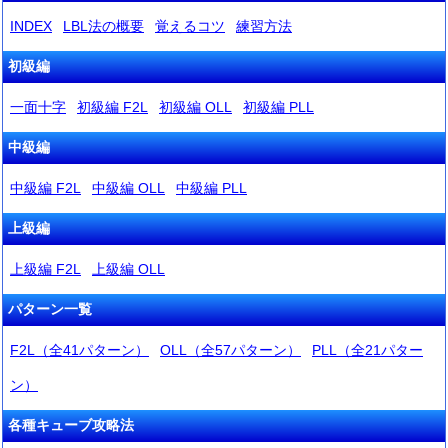
INDEX
LBL法の概要
覚えるコツ
練習方法
初級編
一面十字
初級編 F2L
初級編 OLL
初級編 PLL
中級編
中級編 F2L
中級編 OLL
中級編 PLL
上級編
上級編 F2L
上級編 OLL
パターン一覧
F2L（全41パターン）
OLL（全57パターン）
PLL（全21パター
ン）
各種キューブ攻略法