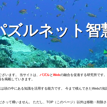
パズルネット智
ございます。 当サイトは、
パズル
と
Web
の融合を促進する研究所です。
報を掲載していきます。
恵は頭の中にある知識を活用する能力です。 今まで積んできたWebの知
ださって構いません。 ただし、TOP（このページ）以外は移動・削除