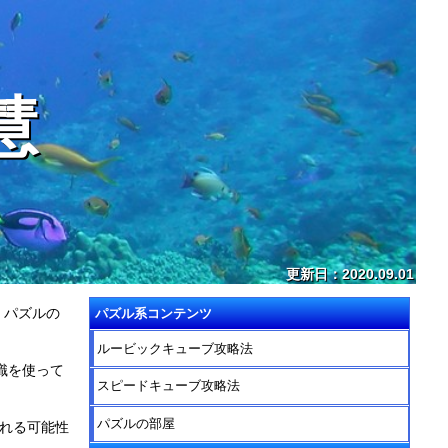
慧
更新日：2020.09.01
 パズルの
パズル系コンテンツ
ルービックキューブ攻略法
識を使って
スピードキューブ攻略法
パズルの部屋
される可能性